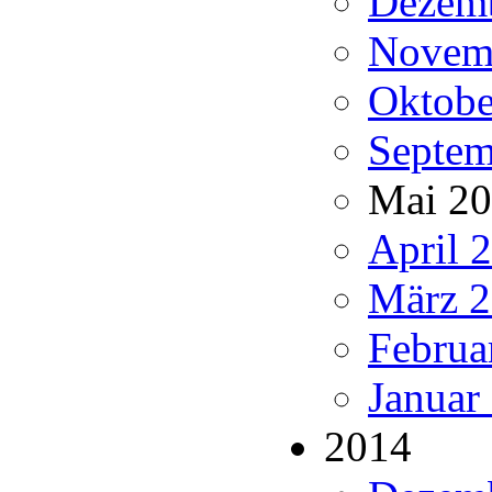
Dezemb
Novemb
Oktobe
Septem
Mai 20
April 
März 2
Februa
Januar
2014