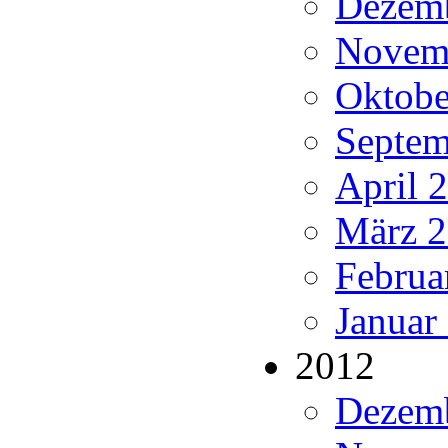
Dezemb
Novemb
Oktobe
Septem
April 
März 2
Februa
Januar
2012
Dezemb