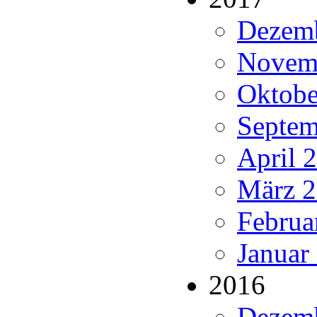
Dezemb
Novemb
Oktobe
Septem
April 
März 2
Februa
Januar
2016
Dezemb