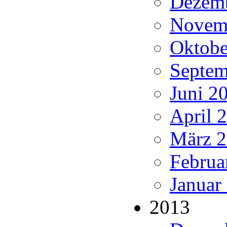
Dezemb
Novemb
Oktobe
Septem
Juni 20
April 
März 2
Februa
Januar
2013