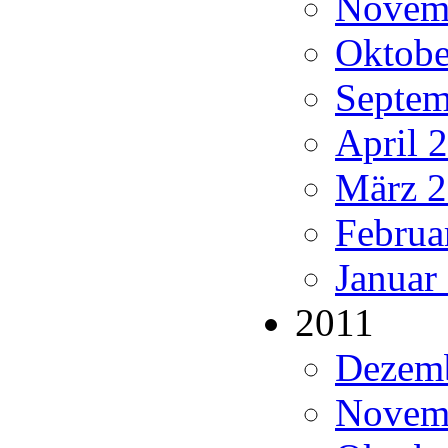
Novemb
Oktobe
Septem
April 
März 2
Februa
Januar
2011
Dezemb
Novemb