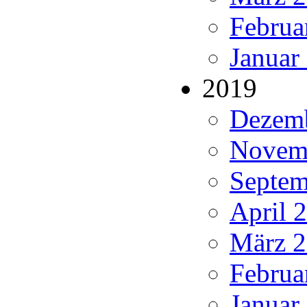
Februa
Januar
2019
Dezemb
Novemb
Septem
April 
März 2
Februa
Januar