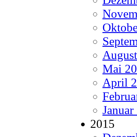
Novemb
Oktobe
Septem
August
Mai 20
April 
Februa
Januar
2015