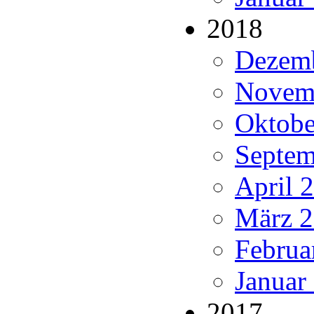
2018
Dezemb
Novemb
Oktobe
Septem
April 
März 2
Februa
Januar
2017