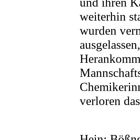
und ihren K
weiterhin st
wurden verm
ausgelassen,
Herankommen
Mannschafts
Chemikerinn
verloren das
Hein; Bößne