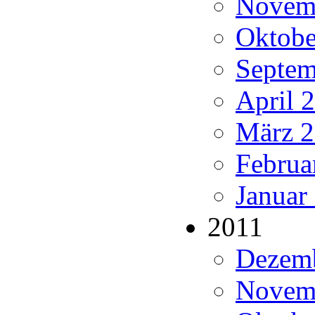
Novemb
Oktobe
Septem
April 
März 2
Februa
Januar
2011
Dezemb
Novemb