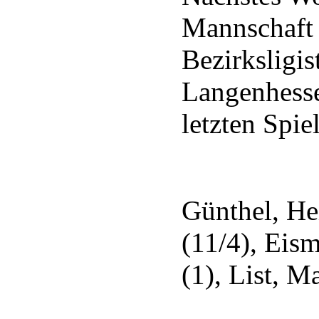
Mannschaft 
Bezirksligis
Langenhess
letzten Spie
Günthel, H
(11/4), Eis
(1), List, M