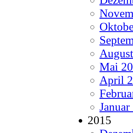
Novemb
Oktobe
Septem
August
Mai 20
April 
Februa
Januar
2015