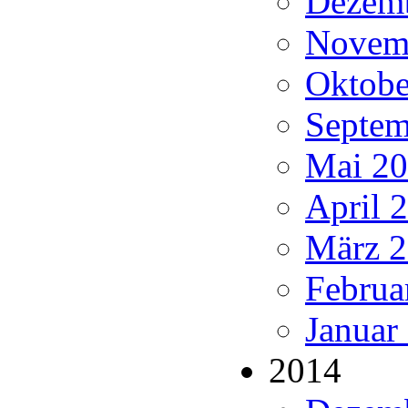
Dezemb
Novemb
Oktobe
Septem
Mai 20
April 
März 2
Februa
Januar
2014