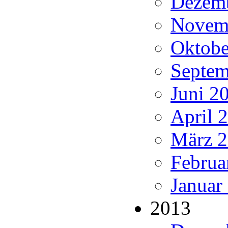
Dezemb
Novemb
Oktobe
Septem
Juni 20
April 
März 2
Februa
Januar
2013