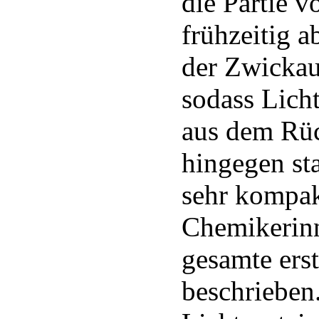
die Partie v
frühzeitig a
der Zwickaue
sodass Lich
aus dem Rüc
hingegen st
sehr kompak
Chemikerin
gesamte erst
beschrieben