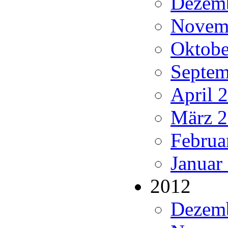
Dezemb
Novemb
Oktobe
Septem
April 
März 2
Februa
Januar
2012
Dezemb