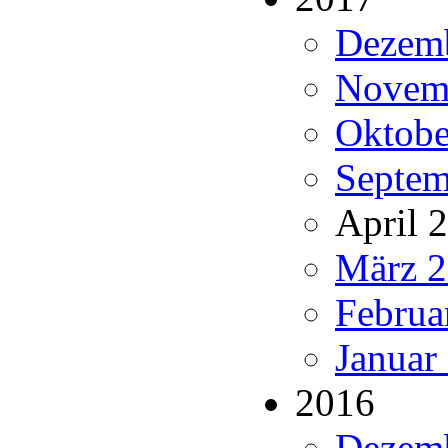
Dezemb
Novemb
Oktobe
Septem
April 
März 2
Februa
Januar
2016
Dezemb