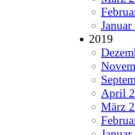
Februa
Januar
2019
Dezemb
Novemb
Septem
April 
März 2
Februa
Januar