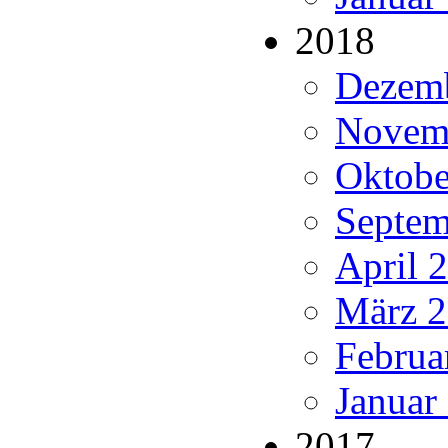
2018
Dezemb
Novemb
Oktobe
Septem
April 
März 2
Februa
Januar
2017