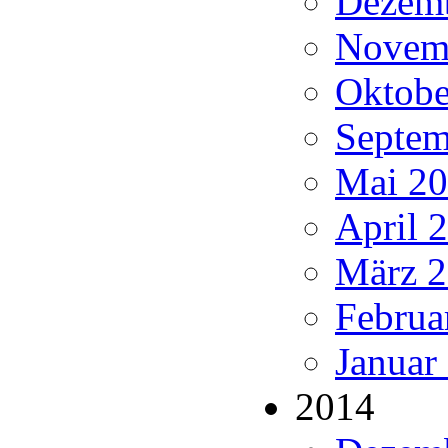
Dezemb
Novemb
Oktobe
Septem
Mai 20
April 
März 2
Februa
Januar
2014