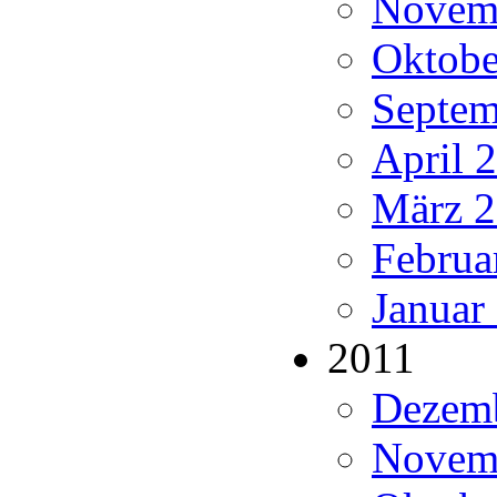
Novemb
Oktobe
Septem
April 
März 2
Februa
Januar
2011
Dezemb
Novemb