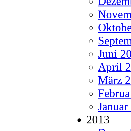
Dezemb
Novemb
Oktobe
Septem
Juni 20
April 
März 2
Februa
Januar
2013