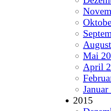
Novemb
Oktobe
Septem
August
Mai 20
April 
Februa
Januar
2015