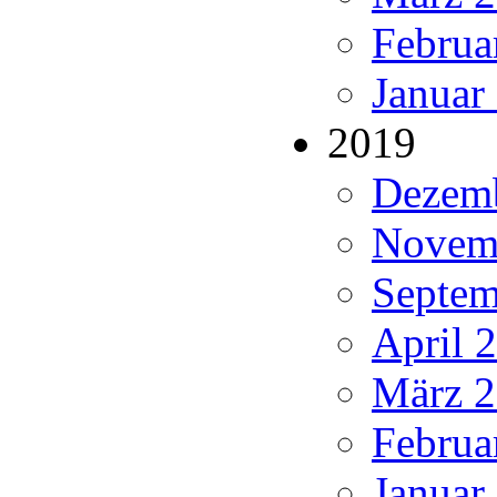
Februa
Januar
2019
Dezemb
Novemb
Septem
April 
März 2
Februa
Januar