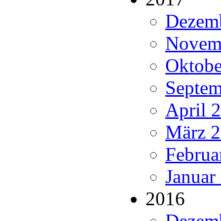
Dezemb
Novemb
Oktobe
Septem
April 
März 2
Februa
Januar
2016
Dezemb