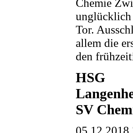
Chemie Zwic
unglücklich
Tor. Aussch
allem die er
den frühzei
HSG
Langenhe
SV Chemi
05.12.2018 