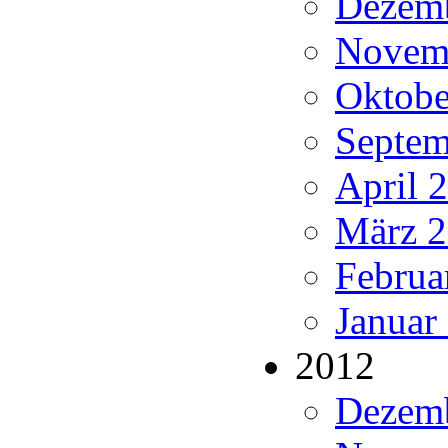
Dezemb
Novemb
Oktobe
Septem
April 
März 2
Februa
Januar
2012
Dezemb