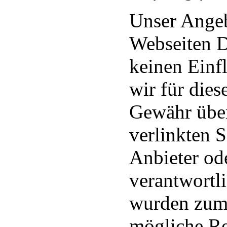
Unser Angeb
Webseiten Dr
keinen Einf
wir für dies
Gewähr über
verlinkten Se
Anbieter ode
verantwortli
wurden zum 
mögliche Re