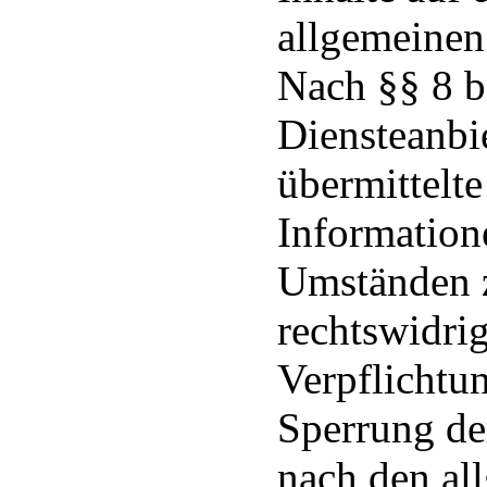
allgemeinen
Nach §§ 8 b
Diensteanbie
übermittelte
Information
Umständen z
rechtswidrig
Verpflichtu
Sperrung de
nach den al