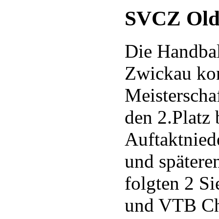
SVCZ Old
Die Handbal
Zwickau kon
Meisterscha
den 2.Platz
Auftaktnied
und später
folgten 2 S
und VTB Che