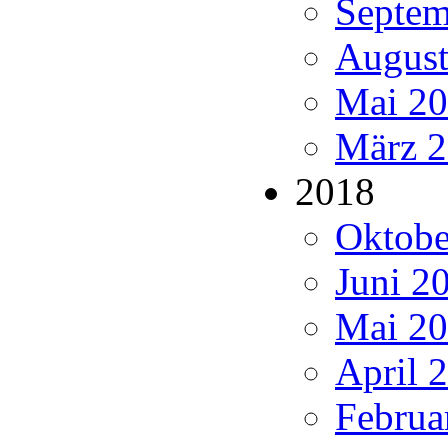
Septem
August
Mai 20
März 2
2018
Oktobe
Juni 20
Mai 20
April 2
Februa