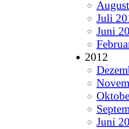
August
Juli 20
Juni 20
Februa
2012
Dezemb
Novemb
Oktobe
Septem
Juni 20