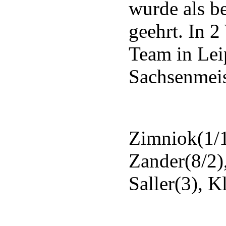
wurde als be
geehrt. In 
Team in Leip
Sachsenmeis
Zimniok(1/1
Zander(8/2),
Saller(3), K