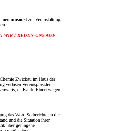
kommen
umsonst
zur Veranstaltung.
men.
! WIR FREUEN UNS AUF
 Chemie Zwickau im Haus der
ng verlasen Vereinspräsident
enwarts, da Katrin Einert wegen
lung das Wort. So berichteten die
and und die Situation ihrer
ik über gelungene
von ungünstigen