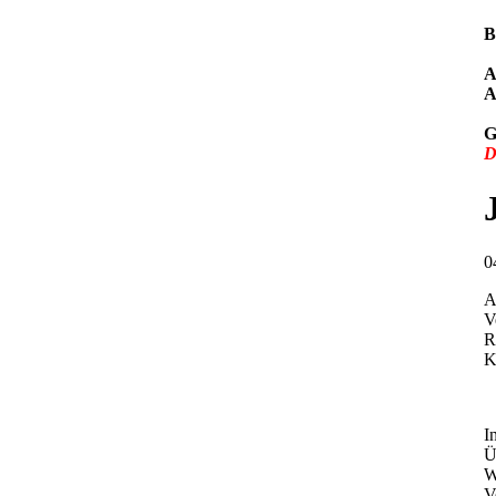
B
A
A
G
D
0
A
V
R
K
I
Ü
W
V