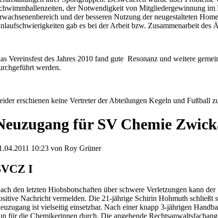
chwimmhallenzeiten, der Notwendigkeit von Mitgliedergewinnung i
rwachsenenbereich und der besseren Nutzung der neugestalteten Homep
nlaufschwierigkeiten gab es bei der Arbeit bzw. Zusammenarbeit des Äl
as Vereinsfest des Jahres 2010 fand gute Resonanz und weitere gemei
urchgeführt werden.
eider erschienen keine Vertreter der Abteilungen Kegeln und Fußball 
Neuzugang für SV Chemie Zwic
1.04.2011 10:23 von Roy Grüner
SVCZ I
ach den letzten Hiobsbotschaften über schwere Verletzungen kann de
ositive Nachricht vermelden. Die 21-jährige Schirin Hohmuth schließt 
euzugang ist vielseitig einsetzbar. Nach einer knapp 3-jährigen Handba
un für die Chemikerinnen durch. Die angehende Rechtsanwaltsfachange