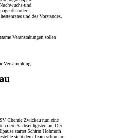
m Nachwuchs-und
age diskutiert.
testenrates und des Vorstandes.
nsame Veranstaltungen sollen
zur Versammlung.
kau
r SV Chemie Zwickau nun eine
sich dem Sachsenligisten an. Der
llpause startet Schirin Hohmuth
stellte steht dem Team schon am