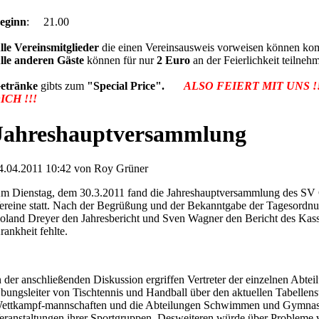
eginn
: 21.00
lle Vereinsmitglieder
die einen Vereinsausweis vorweisen können 
lle anderen Gäste
können für nur
2 Euro
an der Feierlichkeit teilneh
etränke
gibts zum
"Special Price".
ALSO FEIERT MIT UNS !!
ICH !!!
Jahreshauptversammlung
4.04.2011 10:42 von Roy Grüner
m Dienstag, dem 30.3.2011 fand die Jahreshauptversammlung des SV
ereine statt. Nach der Begrüßung und der Bekanntgabe der Tagesordnu
oland Dreyer den Jahresbericht und Sven Wagner den Bericht des Kass
rankheit fehlte.
n der anschließenden Diskussion ergriffen Vertreter der einzelnen Abtei
bungsleiter von Tischtennis und Handball über den aktuellen Tabellenst
ettkampf-mannschaften und die Abteilungen Schwimmen und Gymnast
eranstaltungen ihrer Sportgruppen. Desweiteren würde über Probleme 